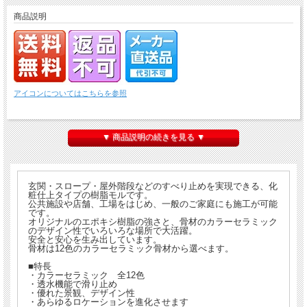
商品説明
アイコンについてはこちらを参照
▼ 商品説明の続きを見る ▼
玄関・スロープ・屋外階段などのすべり止めを実現できる、化
粧仕上タイプの樹脂モルです。
公共施設や店舗、工場をはじめ、一般のご家庭にも施工が可能
です。
オリジナルのエポキシ樹脂の強さと、骨材のカラーセラミック
のデザイン性でいろいろな場所で大活躍。
安全と安心を生み出しています。
骨材は12色のカラーセラミック骨材から選べます。
■特長
・カラーセラミック 全12色
・透水機能で滑り止め
・優れた景観、デザイン性
・あらゆるロケーションを進化させます