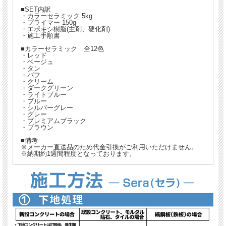
■SET内訳
・カラーセラミック 5kg
・プライマー 150g
・エポキシ樹脂(主剤、硬化剤)
・施工手順書
■カラーセラミック 全12色
・レッド
・ベージュ
・タン
・バフ
・クリーム
・ダークグリーン
・ライトブルー
・ブルー
・シルバーグレー
・グレー
・プレミアムブラック
・ブラウン
■備考
※メーカー直送品のため代金引換がご利用いただけません。
※納期約1週間程度となっております。