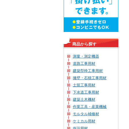
商品から探す
測量・測定機器
道路工事用材
建築型枠工事用材
擁壁・石積工事用材
土留工事用材
下水道工事用材
建築土木機材
作業工具・産業機械
モルタル補修材
ケミカル用材
仮設用材