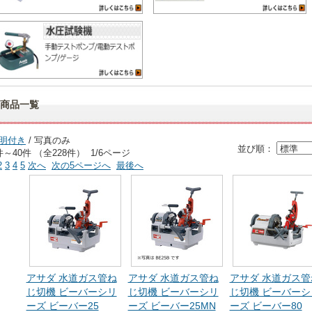
商品一覧
明付き
/ 写真のみ
並び順：
件～40件 （全228件） 1/6ページ
2
3
4
5
次へ
次の5ページへ
最後へ
アサダ 水道ガス管ね
アサダ 水道ガス管ね
アサダ 水道ガス管
じ切機 ビーバーシリ
じ切機 ビーバーシリ
じ切機 ビーバーシ
ーズ ビーバー25
ーズ ビーバー25MN
ーズ ビーバー80