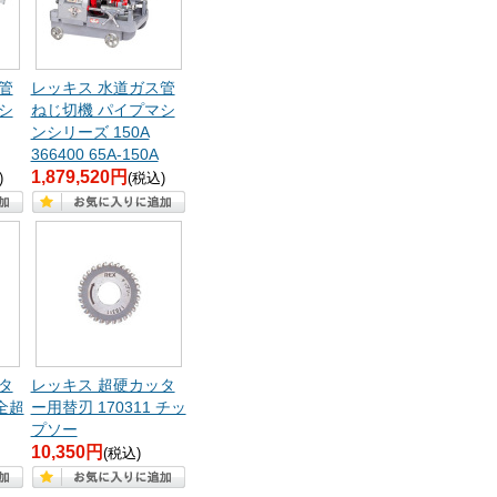
管
レッキス 水道ガス管
シ
ねじ切機 パイプマシ
ンシリーズ 150A
366400 65A-150A
1,879,520円
)
(税込)
タ
レッキス 超硬カッタ
 全超
ー用替刃 170311 チッ
プソー
10,350円
(税込)