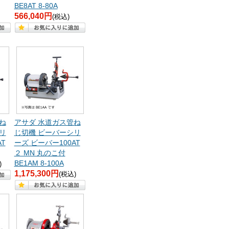
BE8AT 8-80A
566,040円
(税込)
ね
アサダ 水道ガス管ね
リ
じ切機 ビーバーシリ
T
ーズ ビーバー100AT
２ MN 丸のこ付
BE1AM 8-100A
)
1,175,300円
(税込)