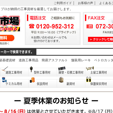
ご利用ガイド
│
お客様の声
│
よくある
は、プロが納得の工事資材を厳選してお届けします。
築基礎資材
道路工事用品
簡易アスファルト
舗装用レーキ
ペトロカッ