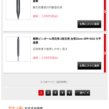
産業
耐久性重視の円錐型石突
価格： 2,030円(税込)
精密ピンポール用石突 2段石突 全長10cm SPP-IS10 大平
産業
石突単体で使用しやすい長さ
価格： 2,420円(税込)
1 / 12ページ
（全230件）
1
2
3
4
5
次へ