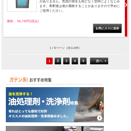
がありません。気泡の発生も殆どなく型枠によくなじみ
ます。希釈後は液が腐敗することがありますので早めに
ご使用ください。
価格： 66,740円(税込)
1 / 6ページ
（全114件）
1
2
3
4
5
次へ