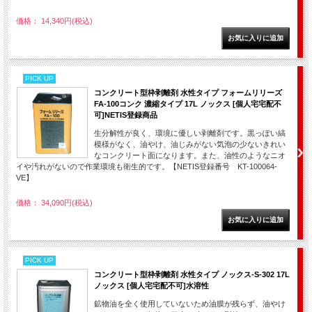
価格： 14,340円(税込)
PICK UP
コンクリート型枠剥離剤 水性タイプ フォームリリーズ
FA-100コンク 濃縮タイプ 17L ノックス [個人宅宅配不
可]NETIS登録商品
生分解性が良く、環境に優しい剥離剤です。黒っぽい縞
模様がなく、油やけ、油じみがない気泡の少ないきれい
なコンクリート面になります。また、油性のようなニオ
イや汚れがないので作業環境も衛生的です。【NETIS登録番号 KT-100064-
VE】
価格： 34,090円(税込)
PICK UP
コンクリート型枠剥離剤 水性タイプ ノックス-S-302 17L
ノックス [個人宅宅配不可]水溶性
鉱物油を全く使用していないため油膜が残らず、油やけ