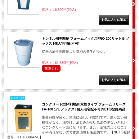
価格： 16,820円(税込)
トンネル用剥離剤 フォームノックスPRO 200リットル ノ
ックス [個人宅宅配不可]
従来の油性剥離剤より気泡の発生が少ない
価格： 161,330円(税込)
在庫切れ
PICK UP
コンクリート型枠剥離剤 水性タイプ フォームリリーズ
FA-100 17L ノックス [個人宅宅配不可]NETIS登録商品
生分解性が良く、環境に優しい剥離剤です。黒っぽい縞
模様がなく、油やけ、油じみがない気泡の少ないきれい
なコンクリート面になります。また、油性のようなニオ
イや汚れがないので作業環境も衛生的です。【NETIS登録
番号 KT-100064-VE】