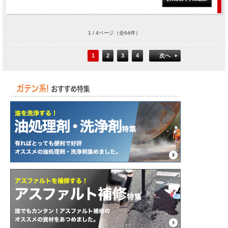
1 / 4ページ
（全64件）
1
2
3
4
次へ